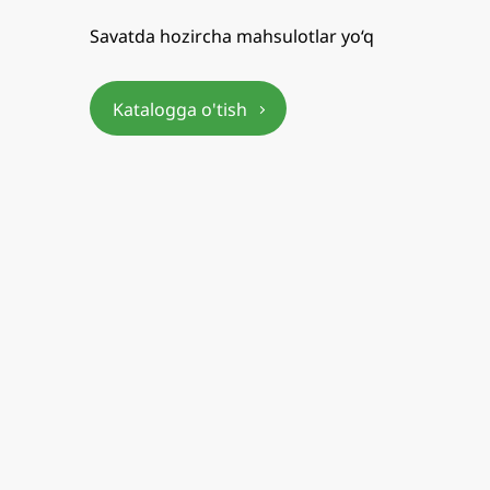
Savatda hozircha mahsulotlar yo‘q
Katalogga o'tish