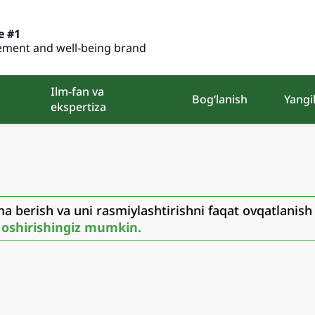
e #1
ment and well-being brand
Ilm-fan va
Bog‘lanish
Yangil
ekspertiza
a berish va uni rasmiylashtirishni faqat ovqatlanish
 oshirishingiz mumkin.