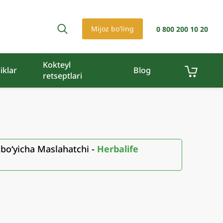
Mijoz bo'ling
0 800 200 10 20
Kokteyl
iklar
Blog
retseptlari
 boʻyicha Maslahatchi -
Herbalife