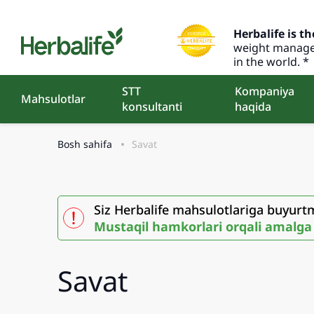
Herbalife is th
weight manage
in the world. *
STT
Kompaniya
Mahsulotlar
konsultanti
haqida
Bosh sahifa
Savat
Siz Herbalife mahsulotlariga buyurtm
Mustaqil hamkorlari orqali amalga
Savat