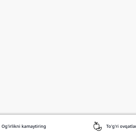
Русский
Uzbekistan
Uzbek
Uzbekistan
Og'irlikni kamaytiring
To'g'ri ovqatl
Hayeren
Armenia