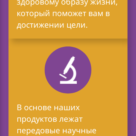
здоровому образу жизни,
который поможет вам в
достижении цели.
В основе наших
продуктов лежат
передовые научные