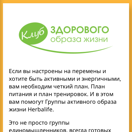
скорректировать
параметры своего тела:
снизить вес на 6 кг,
а
подкожный жир с 27% до
19%. Мышечную массу
увеличила на 2 кг. Я
заняла четвертое место на
Если вы настроены на перемены и
чемпионате по
хотите быть активными и энергичными,
бодибилдингу и фитнес-
вам необходим четкий план. План
питания и план тренировок. И в этом
бикини. И это только
вам помогут Группы активного образа
начало моих побед!
жизни Herbalife.
Это не просто группы
единомышленников, всегда готовых