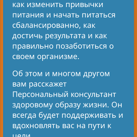
как изменить привычки
людей, добившихся своих
питания и начать питаться
целей, вдох-новили меня
сбалансированно, как
присоединиться к Группе
достичь результата и как
поддержки. Я стала
правильно позаботиться о
регулярно посещать Клуб,
своем организме.
поменяла свои привычки
питания и узнала больше
Об этом и многом другом
о своем организ-ме. Это
вам расскажет
мотивировало менять
Персональный консультант
жизнь к лучшему! Теперь я
здоровому образу жизни. Он
чувствую легкость, прилив
всегда будет поддерживать и
сил, энергию. Мне так
вдохновлять вас на пути к
легко просыпаться по
цели.
утрам, начинать день со