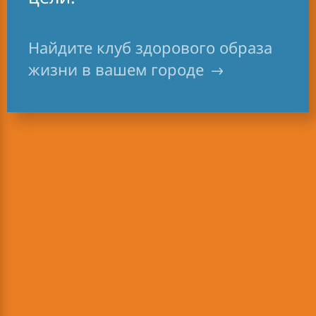
Сбалансированного
завтрака! Мое тело стало
Найдите клуб здорового образа
лучше,
, я избавилась от
жизни в вашем городе
лишних килограммов и
набрала мышечную массу.
В 28 лет я выгляжу лучше,
чем в 22. И все благодаря
правильному питанию,
Клубу ЗОЖ и своему
Персональному
Консультанту Herbalife!!