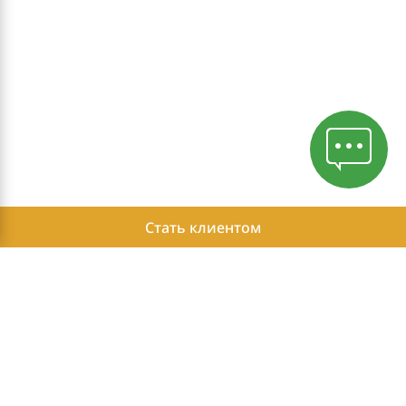
Стать клиентом
Политика конфиденциальности
Этика ведения бизнеса
Отчет о возможных доходах Независимых Партнеров Herbalife