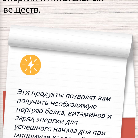
веществ.
Эти продукты позволят вам
получить необходимую
порцию белка, витаминов и
заряд энергии для
успешного начала дня при
минимуме каллорий.