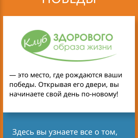
было непросто
просыпаться, в обед
клонило ко сну, а вечером
не оставалось сил ни на
что. Стройная, с каждым
годом я стала понемногу
прибавлять в объемах. В
— это место, где рождаются ваши
2014 году я
победы. Открывая его двери, вы
познакомилась с Клубом
начинаете свой день по-новому!
ЗОЖ.
Принципы
сбалансированного
Здесь вы узнаете все о том,
рациона и результаты