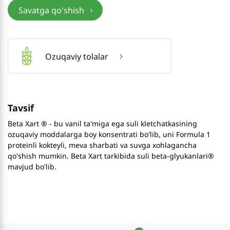
Savatga qo'shish
Ozuqaviy tolalar
Tavsif
Beta Xart ® - bu vanil ta'miga ega suli kletchatkasining
ozuqaviy moddalarga boy konsentrati bo'lib, uni Formula 1
proteinli kokteyli, meva sharbati va suvga xohlagancha
qo'shish mumkin. Beta Xart tarkibida suli beta-glyukanlari®
mavjud bo'lib.