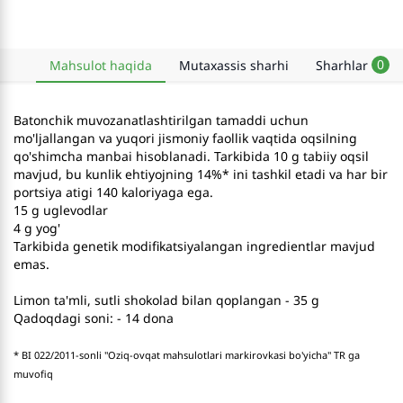
0
Mahsulot haqida
Mutaxassis sharhi
Sharhlar
Batonchik muvozanatlashtirilgan tamaddi uchun
mo'ljallangan va yuqori jismoniy faollik vaqtida oqsilning
qo'shimcha manbai hisoblanadi. Tarkibida 10 g tabiiy oqsil
mavjud, bu kunlik ehtiyojning 14%* ini tashkil etadi va har bir
portsiya atigi 140 kaloriyaga ega.
15 g uglevodlar
4 g yog'
Tarkibida genetik modifikatsiyalangan ingredientlar mavjud
emas.
Limon ta'mli, sutli shokolad bilan qoplangan - 35 g
Qadoqdagi soni: - 14 dona
* BI 022/2011-sonli "Oziq-ovqat mahsulotlari markirovkasi bo'yicha" TR ga
muvofiq