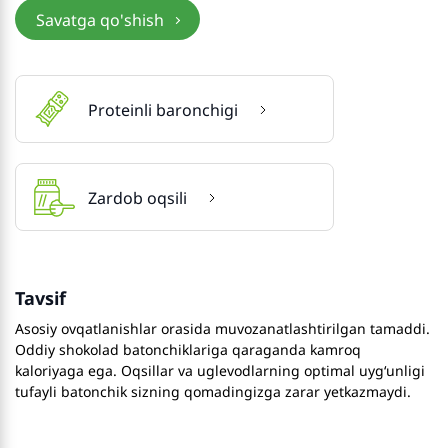
Savatga qo'shish
Proteinli baronchigi
Zardob oqsili
Tavsif
Asosiy ovqatlanishlar orasida muvozanatlashtirilgan tamaddi.
Oddiy shokolad batonchiklariga qaraganda kamroq
kaloriyaga ega. Oqsillar va uglevodlarning optimal uygʻunligi
tufayli batonchik sizning qomadingizga zarar yetkazmaydi.