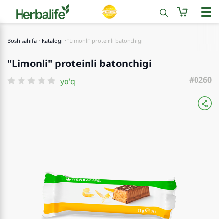
Bosh sahifa
Katalogi
"Limonli" proteinli batonchigi
"Limonli" proteinli batonchigi
#0260
yo'q