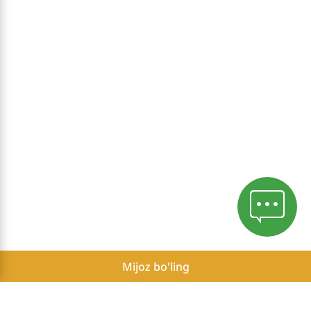
Mijoz bo'ling
Mahfiylik siyosati