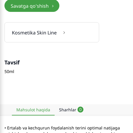
Savatga qo'shish
Kosmetika Skin Line
Tavsif
50ml
0
Mahsulot haqida
Sharhlar
• Ertalab va kechqurun foydalanish terini optimal natijaga