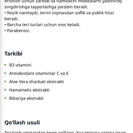
erishish uchun zardob va namlovchi moddalarni yaxshiroq
singdirishga tayyorlashga yordam beradi.
• Nozik namlaydi, terini siqmasdan soflik va poklik hissi
beradi.
• Barcha teri turlari uchun mos keladi.
• Parabensiz.
Tarkibi
B3 vitamini
Antioksidant vitaminlar C va E
Aloe Vera sharbati ekstrakti
Hamamelis ekstrakti
Bibariya ekstrakti
Qo‘llash usuli
Tozalash vositasidan keyin qo‘llang. Yuz terisiga ozgina loson