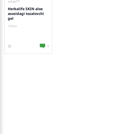
emas**
Herbalife SKIN aloe
asosidagi tozalovchi
gel
150ml
0