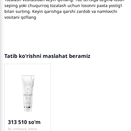
seping yoki chuqurroq tozalash uchun losonni paxta yostig‘i
bilan surting. Keyin qarishga qarshi zardob va namlovchi
vositani qo‘llang
Tatib ko'rishni maslahat beramiz
313 510
Bu ommaviy oferta