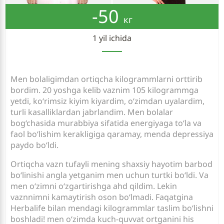
-50
кг
1 yil ichida
Men bolaligimdan ortiqcha kilogrammlarni orttirib
bordim. 20 yoshga kelib vaznim 105 kilogrammga
yetdi, ko‘rimsiz kiyim kiyardim, o‘zimdan uyalardim,
turli kasalliklardan jabrlandim. Men bolalar
bog‘chasida murabbiya sifatida energiyaga to‘la va
faol bo‘lishim kerakligiga qaramay, menda depressiya
paydo bo‘ldi.
Ortiqcha vazn tufayli mening shaxsiy hayotim barbod
bo‘linishi angla yetganim men uchun turtki bo‘ldi. Va
men o‘zimni o‘zgartirishga ahd qildim. Lekin
vaznnimni kamaytirish oson bo‘lmadi. Faqatgina
Herbalife bilan mendagi kilogrammlar taslim bo‘lishni
boshladi! men o‘zimda kuch-quvvat ortganini his