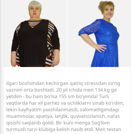
ilgari boshimdan kechirgan qattiq stressdan so‘ng
vaznim orta boshladi. 20 yil ichida men 134 kg ga
yetdim - bu ham bo‘lsa 155 sm bo‘yimda! Turli
vaqtlarda har xil parhez va ochliklarni sinab ko‘rdim,
lekin kayfiyatim yaxshilanmasdi, salomatligimdagi
muammolar, apatiya, lanjlik, quvvatsizlanish, nafas
qisishi saqlanib qoldi. Bir kuni menga Sog‘lom
turmush tarzi klubiga kelish nasib etdi. Men testan