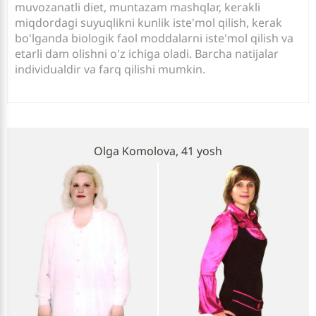
muvozanatli diet, muntazam mashqlar, kerakli
miqdordagi suyuqlikni kunlik iste'mol qilish, kerak
bo'lganda biologik faol moddalarni iste'mol qilish va
etarli dam olishni o'z ichiga oladi. Barcha natijalar
individualdir va farq qilishi mumkin.
Olga Komolova, 41 yosh