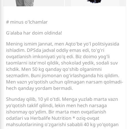
# minus o'lchamlar
G'alaba har doim oldinda!
Mening ismim Jannat, men Aqto'be yo'l politsiyasida
ishladim. DPSda jadval oddiy emas edi, to'g'ri
ovqatlanish imkoniyati yo'q edi. Biz doimo yog'li
taomlarni iste'mol qildik, shokolad yedik, sodali suv
ichdik. Men 50 kg qanday qo'shib olganimni
sezmadim. Buni jismonan og'irlashganda his qildim.
Men vazn yo'qotish uchun qilmagan narsam qolmadi-
hech qanday yordam bermadi.
Shunday qilib, 10 yil o'tdi. Menga yuzlab marta vazn
yo'qotish taklif qilindi, lekin men hech narsaga
ishonmay qo'ydim. Bir marta men ovqatlanish
odatlari va Herbalife Nutrition * oziq-ovqat
mahsulotlarining o'zgarishi sababli 40 kg yo'qotgan