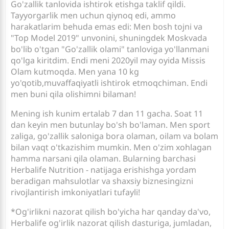
Go'zallik tanlovida ishtirok etishga taklif qildi.
Tayyorgarlik men uchun qiynoq edi, ammo
harakatlarim behuda emas edi: Men bosh tojni va
"Top Model 2019" unvonini, shuningdek Moskvada
bo'lib o'tgan "Go'zallik olami" tanloviga yo'llanmani
qo'lga kiritdim. Endi meni 2020yil may oyida Missis
Olam kutmoqda. Men yana 10 kg
yo'qotib,muvaffaqiyatli ishtirok etmoqchiman. Endi
men buni qila olishimni bilaman!
Mening ish kunim ertalab 7 dan 11 gacha. Soat 11
dan keyin men butunlay bo'sh bo'laman. Men sport
zaliga, go'zallik saloniga bora olaman, oilam va bolam
bilan vaqt o'tkazishim mumkin. Men o'zim xohlagan
hamma narsani qila olaman. Bularning barchasi
Herbalife Nutrition - natijaga erishishga yordam
beradigan mahsulotlar va shaxsiy biznesingizni
rivojlantirish imkoniyatlari tufayli!
*Og'irlikni nazorat qilish bo'yicha har qanday da'vo,
Herbalife og'irlik nazorat qilish dasturiga, jumladan,