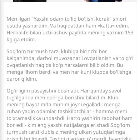
Men ilgari "Yaxshi odam to'liq bo'lishi kerak" shiori
ostida yashardim. Va haqiqatdan ham «katta» edim.
Herbalife bilan uchrashuv paytida mening vaznim 153
kg ga etdim.
Sog'lom turmush tarzi klubiga birinchi bor
kelganimda, darhol muvozanatli ovqatlanish va to'g'ri
ovqatlanish haqida ko'p narsalarni bilib oldim. Bu
menga ilhom berdi va men har kuni klubda bo'lishga
qaror qildim.
Og'irligim pasayishni boshladi. Har qanday savol
tug'ilganda men qaerga borishni bilardim. Klub
mening hayotimda muhim joyni egalladi: menga
ruhan yaqin odamlar, tashkilotchilar - hamma meni
to'xtamaslikka undashdi. Hatto yashirin raqobat ham
bor edi - kim eng yaxshi natijalarga erishadi!Sog'lom
turmush tarzi klubisiz mening ulkan yutuqlarimga
erishib bo'lmaydi. Tashqi qiyofam o'zgardi, hayotiylik