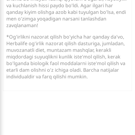
va kuchlanish hissi paydo bo'ldi. Agar ilgari har
qanday kiyim olishga azob kabi tuyulgan bo'lsa, endi
men o'zimga yoqadigan narsani tanlashdan
zavqlanaman!
*Og'irlikni nazorat qilish bo'yicha har qanday da'vo,
Herbalife og'irlik nazorat qilish dasturiga, jumladan,
muvozanatli diet, muntazam mashqlar, kerakli
miqdordagi suyuqlikni kunlik iste'mol qilish, kerak
bo'lganda biologik faol moddalarni iste'mol qilish va
etarli dam olishni o'z ichiga oladi. Barcha natijalar
individualdir va farq qilishi mumkin.