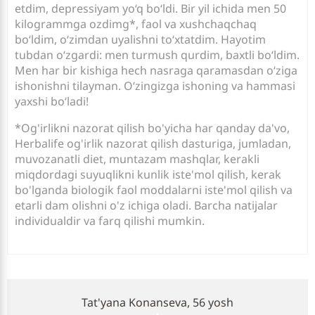
etdim, depressiyam yo‘q bo‘ldi. Bir yil ichida men 50
kilogrammga ozdimg*, faol va xushchaqchaq
bo‘ldim, o‘zimdan uyalishni to‘xtatdim. Hayotim
tubdan o‘zgardi: men turmush qurdim, baxtli bo‘ldim.
Men har bir kishiga hech nasraga qaramasdan o‘ziga
ishonishni tilayman. O‘zingizga ishoning va hammasi
yaxshi bo‘ladi!
*Og'irlikni nazorat qilish bo'yicha har qanday da'vo,
Herbalife og'irlik nazorat qilish dasturiga, jumladan,
muvozanatli diet, muntazam mashqlar, kerakli
miqdordagi suyuqlikni kunlik iste'mol qilish, kerak
bo'lganda biologik faol moddalarni iste'mol qilish va
etarli dam olishni o'z ichiga oladi. Barcha natijalar
individualdir va farq qilishi mumkin.
Tat'yana Konanseva, 56 yosh