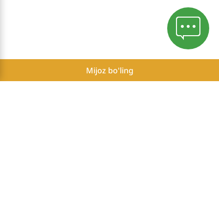
Mijoz bo'ling
Mahfiylik siyosati
Herbalife Mustaqil Hamkorlarining mumkin bo'lgan daromadlari
to'g'risida hisobot
Ro'yxatdan kirish
Herbalife is the #1