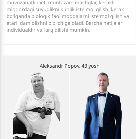
muvozanatli diet, muntazam mashqlar, kerakli
miqdordagi suyuqlikni kunlik iste'mol qilish, kerak
bo'lganda biologik faol moddalarni iste'mol qilish va
etarli dam olishni o'z ichiga oladi. Barcha natijalar
individualdir va farq qilishi mumkin.
Aleksandr Popov, 43 yosh