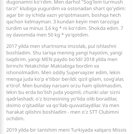
dugonamni ko'rdim. Men darhol "Sog'lom turmush
tarzi" klubiga yugurdim va ostonadan shart qo'ydim:
agar bir oy ichida vazn yo'qotmasam, boshqa hech
qachon kelmayman. 3 kundan keyin men taroziga
turdim va minus 3,6 kg * ni ko'rdim. Shokda edim. 7
oy davomida men 50 kg * yo'qotdim.
2017 yilda men shartnoma imzolab, pul ishlashni
boshladim. Shu tariqa mening yangi hayotim, yangi
taqdirim, yangi MEN paydo bo'ldi! 2018 yilda men
birinchi Yetakchilar Maktabiga bordim va
ishonolmadim. Men oddiy Supervayzer edim, lekin
menga juda ko'p e'tibor berildi: qizil gilam, sovg'alar,
e'tirof. Men bunday narsani orzu ham qilolmasdim,
lekin bu erda bo'lish juda yoqimli, chunki ular sizni
qadrlashadi, o'z biznesining yo'lida olib boradilar,
doimo o'qitadilar va qo'llab-quvvatlaydilar. Va men
harakat qilishni boshladim - men o'z STT Clubimni
ochdim.
2019 yilda bir tanishim meni Turkiyada xalqaro Missis