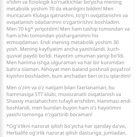
o‘tdim va fiziologik ko‘rsatkichlar bo‘yicha mening
metabolik yoshim 70 da ekanligini bildim! Men
muntazam Klubga qatnashni, to‘g‘ri ovqatlanishni va
ovqatlanish odatlarimni o‘zgartirishni boshladim.
Men 70 kg* yo‘qotdim! Men ham tashqi tomondan va
ham ichki tomondan yosharganimni his
etmoqdaman. Endi mening metabolik yoshim 30
yosh. Mening kayfiyatim ancha yaxshilandi, kuch-
quvvat paydo bo‘ldi. Hayotim umuman yangi bo‘ldi.
Men hamma ishga ulguraman va har bir kunimdan
bahra olaman. Nihoyat men baland poshnali poyafzol
kiyishni boshladim, buni anchadan beri orzu qilardim!
Men o‘zim va o‘z natijam bilan faxrlanaman, bu
hammasiga STT klubi, muvozanatli ovqatlanish va
Shaxsiy maslahatchim tufayli erishdim. Hammasi endi
boshlandi, men bundan buyon ham o‘z hayotimni
yaxshi tomonga o‘zgartirib boraman!
*Og'irlikni nazorat qilish bo'yicha har qanday da'vo,
Herbalife og'irlik nazorat qilish dasturiga, jumladan,