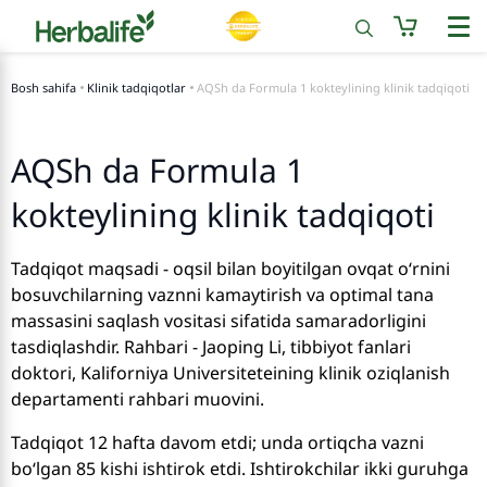
Bosh sahifa
Klinik tadqiqotlar
AQSh da Formula 1 kokteylining klinik tadqiqoti
AQSh da Formula 1
kokteylining klinik tadqiqoti
Tadqiqot maqsadi - oqsil bilan boyitilgan ovqat o‘rnini
bosuvchilarning vaznni kamaytirish va optimal tana
massasini saqlash vositasi sifatida samaradorligini
tasdiqlashdir. Rahbari - Jaoping Li, tibbiyot fanlari
doktori, Kaliforniya Universiteteining klinik oziqlanish
departamenti rahbari muovini.
Tadqiqot 12 hafta davom etdi; unda ortiqcha vazni
bo‘lgan 85 kishi ishtirok etdi. Ishtirokchilar ikki guruhga