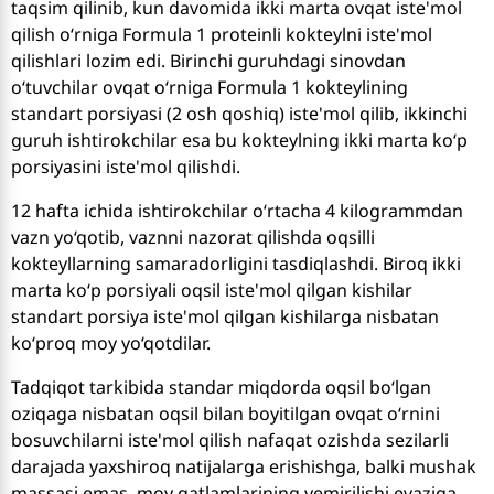
taqsim qilinib, kun davomida ikki marta ovqat iste'mol
qilish o‘rniga Formula 1 proteinli kokteylni iste'mol
qilishlari lozim edi. Birinchi guruhdagi sinovdan
o‘tuvchilar ovqat o‘rniga Formula 1 kokteylining
standart porsiyasi (2 osh qoshiq) iste'mol qilib, ikkinchi
guruh ishtirokchilar esa bu kokteylning ikki marta ko‘p
porsiyasini iste'mol qilishdi.
12 hafta ichida ishtirokchilar o‘rtacha 4 kilogrammdan
vazn yo‘qotib, vaznni nazorat qilishda oqsilli
kokteyllarning samaradorligini tasdiqlashdi. Biroq ikki
marta ko‘p porsiyali oqsil iste'mol qilgan kishilar
standart porsiya iste'mol qilgan kishilarga nisbatan
ko‘proq moy yo‘qotdilar.
Tadqiqot tarkibida standar miqdorda oqsil bo‘lgan
oziqaga nisbatan oqsil bilan boyitilgan ovqat o‘rnini
bosuvchilarni iste'mol qilish nafaqat ozishda sezilarli
darajada yaxshiroq natijalarga erishishga, balki mushak
massasi emas, moy qatlamlarining yemirilishi evaziga