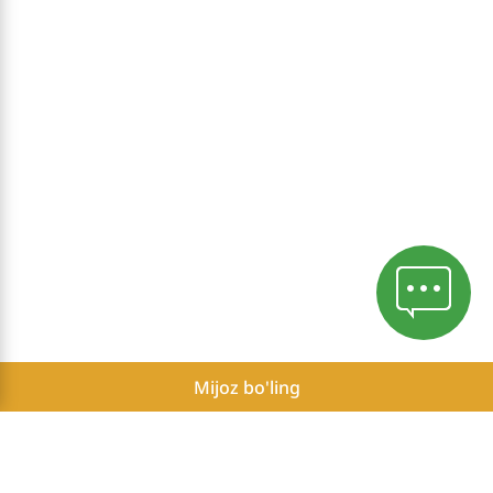
Mijoz bo'ling
Mahfiylik siyosati