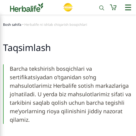
Bosh sahifa
Herbalife ni ishlab chiqarish bosqichlari
Taqsimlash
Barcha tekshirish bosqichlari va
sertifikatsiyadan o’tganidan so’ng
mahsulotlarimiz Herbalife sotish markazlariga
jo’natiladi. U yerda biz mahsulotlarimiz sifati va
tarkibini saqlab qolish uchun barcha tegishli
me’yorlarning rioya qilinishini jiddiy nazorat
qilamiz.