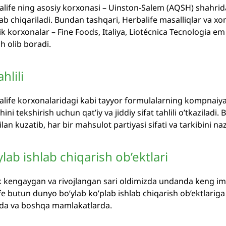
alife ning asosiy korxonasi – Uinston-Salem (AQSH) shahrida
ab chiqariladi. Bundan tashqari, Herbalife masalliqlar va x
 korxonalar – Fine Foods, Italiya, Liotécnica Tecnologia em 
h olib boradi.
hlili
balife korxonalaridagi kabi tayyor formulalarning kompnai
ini tekshirish uchun qat’iy va jiddiy sifat tahlili o’tkaziladi. 
ilan kuzatib, har bir mahsulot partiyasi sifati va tarkibini na
lab ishlab chiqarish ob’ektlari
kengaygan va rivojlangan sari oldimizda undanda keng imk
fe butun dunyo bo’ylab ko’plab ishlab chiqarish ob’ektlariga
da va boshqa mamlakatlarda.