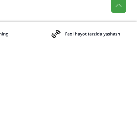
aning
Faol hayot tarzida yashash
amkorlarining mumkin bo'lgan daromadlari to'g'risida