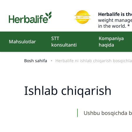
Herbalife is th
weight manage
in the world. *
STT
Kompaniya
Mahsulotlar
konsultanti
haqida
Bosh sahifa
Herbalife ni ishlab chiqarish bosqichla
Ishlab chiqarish
Ushbu bosqichda bi