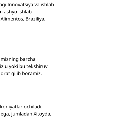
gi Innovatsiya va ishlab
om ashyo ishlab
Alimentos, Braziliya,
yamizning barcha
Biz u yoki bu tekshiruv
zorat qilib boramiz.
oniyatlar ochiladi.
 ega, jumladan Xitoyda,