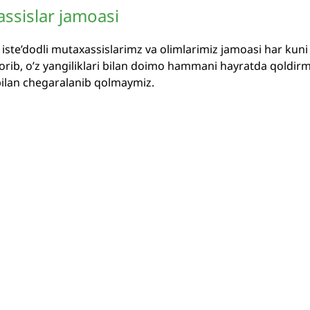
assislar jamoasi
i iste’dodli mutaxassislarimz va olimlarimiz jamoasi har ku
 borib, o’z yangiliklari bilan doimo hammani hayratda qoldi
bilan chegaralanib qolmaymiz.