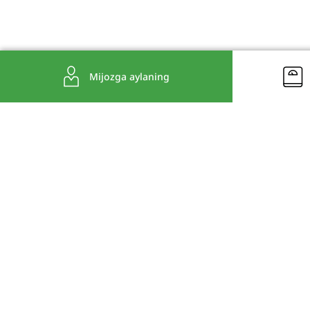
Mijozga aylaning
Ro'yxatdan kirish
*Source: Euromonitor; CH2024ed, weight management & wellbeing defi
for 2023.