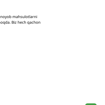
ni noyob mahsulotlarni
rmoqda. Biz hech qachon