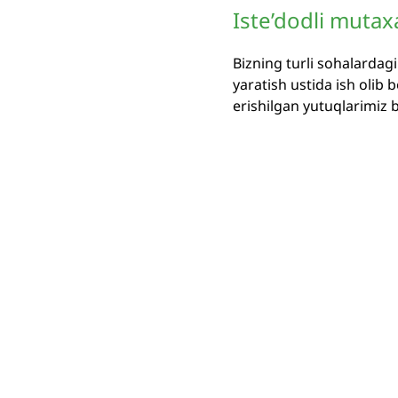
Iste’dodli mutax
Bizning turli sohalardag
yaratish ustida ish olib
erishilgan yutuqlarimiz 