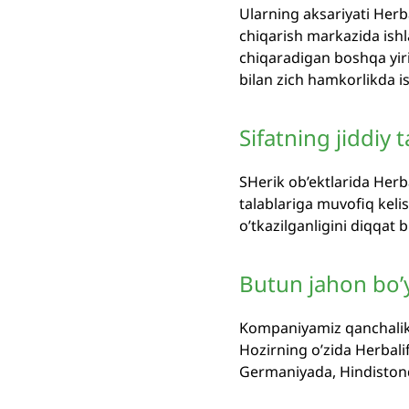
Ularning aksariyati Herb
chiqarish markazida ishl
chiqaradigan boshqa yirik
bilan zich hamkorlikda is
Sifatning jiddiy ta
SHerik ob’ektlarida Her
talablariga muvofiq kelish
o’tkazilganligini diqqat b
Butun jahon bo’y
Kompaniyamiz qanchalik 
Hozirning o’zida Herbali
Germaniyada, Hindiston