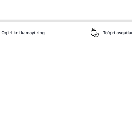
Русский
Uzbekistan
Uzbek
Uzbekistan
Og'irlikni kamaytiring
To'g'ri ovqatl
Hayeren
Armenia
Azərbaycan
Azerbaijan
Mahfiylik siyosati
Русский
Herbalife Mustaqil H
Belarus
hisobot
Eesti
Estonia
nition; combined % RSP share GBO
Русский
Estonia
ქართული
Georgia
Русский
Kazakhstan
Русский
Қазақ тілі
Kazakhstan