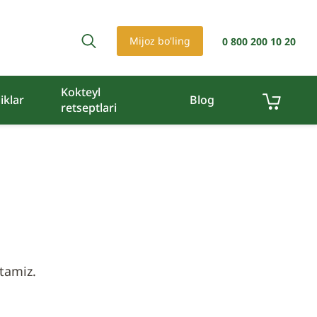
Mijoz bo'ling
0 800 200 10 20
Kokteyl
iklar
Blog
retseptlari
tamiz.