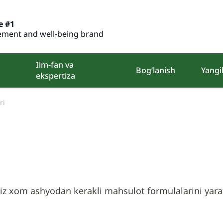
e #1
ment and well-being brand
Ilm-fan va
Bog‘lanish
Yangil
ekspertiza
ri
z xom ashyodan kerakli mahsulot formulalarini yara