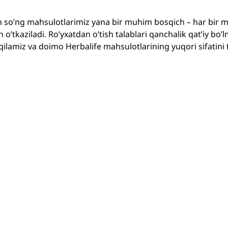
an so’ng mahsulotlarimiz yana bir muhim bosqich – har bir 
 o’tkaziladi. Ro’yxatdan o’tish talablari qanchalik qat’iy bo’l
t qilamiz va doimo Herbalife mahsulotlarining yuqori sifatini