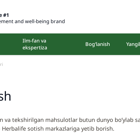
e #1
ment and well-being brand
Ilm-fan va
Bog‘lanish
Yangil
ekspertiza
ri
ish
 va tekshirilgan mahsulotlar butun dunyo bo’ylab sa
Herbalife sotish markazlariga yetib borish.