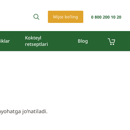
Mijoz bo'ling
0 800 200 10 20
Kokteyl
iklar
Blog
retseptlari
yohatga jo’natiladi.