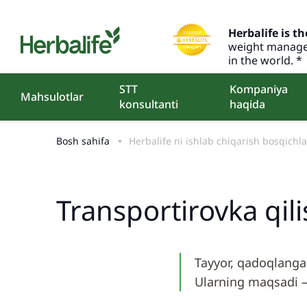
Herbalife is th
weight manage
in the world. *
STT
Kompaniya
Mahsulotlar
konsultanti
haqida
Bosh sahifa
Herbalife ni ishlab chiqarish bosqichla
Transportirovka qil
Tayyor, qadoqlangan
Ularning maqsadi – 