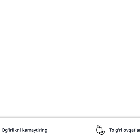
Русский
Uzbekistan
Uzbek
Uzbekistan
Og'irlikni kamaytiring
To'g'ri ovqatl
Hayeren
Armenia