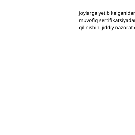
Joylarga yetib kelganid
muvofiq sertifikatsiyadan
qilinishini jiddiy nazora