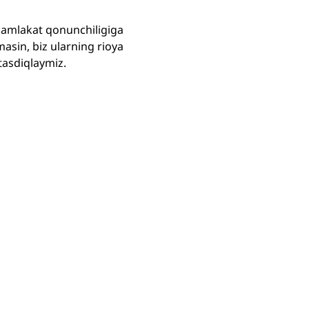
mamlakat qonunchiligiga
masin, biz ularning rioya
 tasdiqlaymiz.