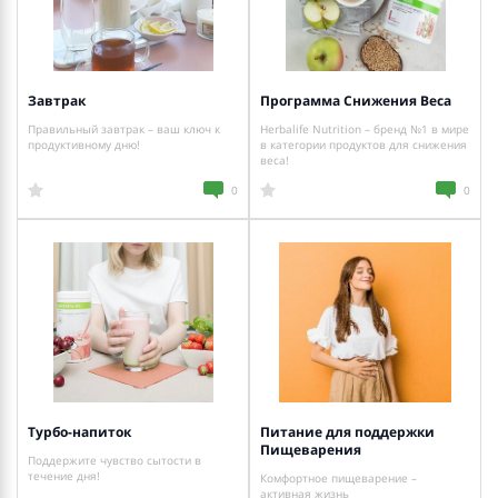
Завтрак
Программа Снижения Веса
Правильный завтрак – ваш ключ к
Herbalife Nutrition – бренд №1 в мире
продуктивному дню!
в категории продуктов для снижения
веса!
0
0
Турбо-напиток
Питание для поддержки
Пищеварения
Поддержите чувство сытости в
течение дня!
Комфортное пищеварение –
активная жизнь