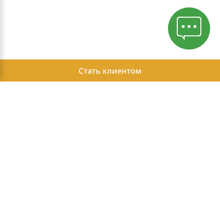
Стать клиентом
Политика конфиденциальности
Этика ведения бизнеса
Отчет о возможных доходах Независимых Партнеров Herbalife
Вход для Независимых Партнеров
Herbalife - бренд №1 в мире