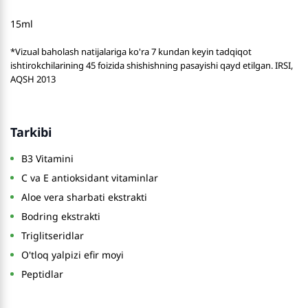
15ml
*Vizual baholash natijalariga ko'ra 7 kundan keyin tadqiqot
ishtirokchilarining 45 foizida shishishning pasayishi qayd etilgan. IRSI,
AQSH 2013
Tarkibi
B3 Vitamini
C va E antioksidant vitaminlar
Aloe vera sharbati ekstrakti
Bodring ekstrakti
Triglitseridlar
O'tloq yalpizi efir moyi
Peptidlar