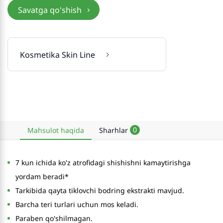
Savatga qo'shish
Kosmetika Skin Line
0
Mahsulot haqida
Sharhlar
7 kun ichida ko'z atrofidagi shishishni kamaytirishga
yordam beradi*
Tarkibida qayta tiklovchi bodring ekstrakti mavjud.
Barcha teri turlari uchun mos keladi.
Paraben qo'shilmagan.