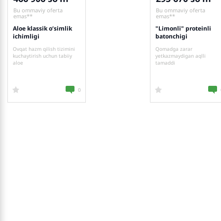
Bu ommaviy oferta
Bu ommaviy oferta
emas**
emas**
Aloe klassik o‘simlik
"Limonli" proteinli
ichimligi
batonchigi
Ovqat hazm qilish tizimini
Qomadga zarar
kuchaytirish uchun tabiiy
yetkazmaydigan aqlli
aloe
tamaddi
0