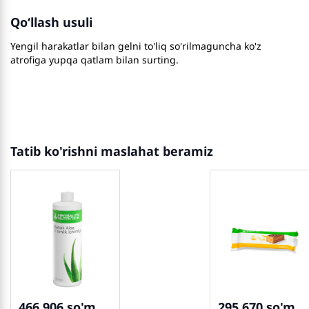
Qo‘llash usuli
Yengil harakatlar bilan gelni to'liq so'rilmaguncha ko'z
atrofiga yupqa qatlam bilan surting.
Tatib ko'rishni maslahat beramiz
466 906
295 670