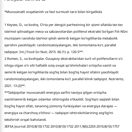
*Muvozanatli ovqatlanish va faol turmush tarzi bilan birgalikda
1 Keyses, D., va boshq. O‘rta yer dengizi parhezining bir qismi sifatida tez-tez
iste‘mol qilinadigan meva va sabzavotlardan polifenol ekstrakti bo‘lgan Fiit-NSni
muntazam ravishda iste‘mol qilish semirib ketgan ko‘ngillilarda metabolik
qarishni yaxshilaydi: randomizatsiyalangan, ikki tomonlama ko‘r, parallel
tadqiqot. Int J Food Sci Nutr, 2015. 66 (1): p. 120-5**.
2 Romen, S., va boshqalar. Ozuqaviy ekstraktlaridan turli xil polifenollarni o‘z
ichiga olgan o‘n olti haftalik oziq-ovqat qo‘shimchalari ortiqcha vaznli va
semirib ketgan ko‘ngillilarda sog‘liq bilan bog‘liq hayot sifatini yaxshilaydi:
randomizatsiyalangan, ikki tomonlama ko‘r, parallel klinik tadqiqot. Nutrients,
2021. 13 (2)**.
**Tadqiqotlar muvozanatli energiya sarfini tavsiya qilgan ortiqcha
vaznli/semirib ketgan odamlar ishtirogida o‘tkazildi. Sog‘liqni saqlash bilan
bog‘liq hayot sifati, tananing jismoniy funksiyalari va energiya darajasi —
energiya va charchoq o‘lchovi — tadqiqot ishtirokchilarining sog‘lig‘ini
tekshirish orqali baholandi.
3EFSA Journal 2010;8(10):1732 2010;8(10):1732 2011;9(6):2203 2010;8(10):1757