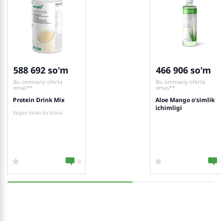
588 692
466 906
Bu ommaviy oferta
Bu ommaviy oferta
emas**
emas**
Protein Drink Mix
Aloe Mango o'simlik
ichimligi
Vegan bilan do'stona
0