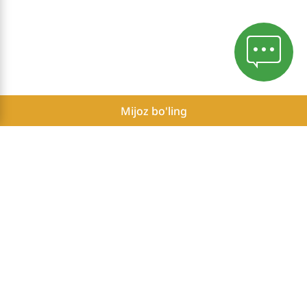
Mijoz bo'ling
Mahfiylik siyosati
Herbalife Mustaqil Hamkorlarining mumkin bo'lgan daromadlari
to'g'risida hisobot
Ro'yxatdan kirish