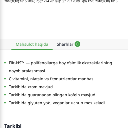
2010;8(10):1815 2009; 7(9):1224 2010;8(10):1757 2009; 7(9):1226 2010;8(10):1815
0
Mahsulot haqida
Sharhlar
Fiit-NS™ — polifenollarga boy o‘simlik ekstraktlarining
noyob aralashmasi
C vitamini, niatsin va fitonutrientlar manbasi
Tarkibida xrom mavjud
Tarkibida guaranadan olingan kofein mavjud
Tarkibida glyuten yo‘q, veganlar uchun mos keladi
Tarkibi