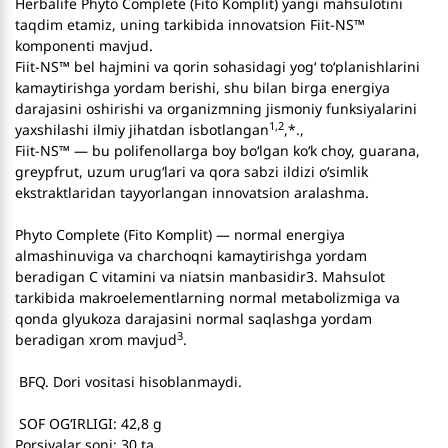
Herbalife Phyto Complete (Fito Komplit) yangi mahsulotini
taqdim etamiz, uning tarkibida innovatsion Fiit-NS™
komponenti mavjud.
Fiit-NS™ bel hajmini va qorin sohasidagi yog‘ to‘planishlarini
kamaytirishga yordam berishi, shu bilan birga energiya
darajasini oshirishi va organizmning jismoniy funksiyalarini
1,2
yaxshilashi ilmiy jihatdan isbotlangan
,*.,
Fiit-NS™ — bu polifenollarga boy bo‘lgan ko‘k choy, guarana,
greypfrut, uzum urug‘lari va qora sabzi ildizi o‘simlik
ekstraktlaridan tayyorlangan innovatsion aralashma.
Phyto Complete (Fito Komplit) — normal energiya
almashinuviga va charchoqni kamaytirishga yordam
beradigan C vitamini va niatsin manbasidir3. Mahsulot
tarkibida makroelementlarning normal metabolizmiga va
qonda glyukoza darajasini normal saqlashga yordam
3
beradigan xrom mavjud
.
BFQ. Dori vositasi hisoblanmaydi.
SOF OG‘IRLIGI: 42,8 g
Porsiyalar soni: 30 ta