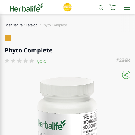
Bosh sahifa
Katalogi
Phyto Complete
Phyto Complete
#236K
yo'q