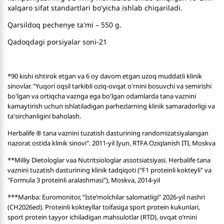
xalqaro sifat standartlari bo'yicha ishlab chiqariladi.
Qarsildoq pechenye ta'mi – 550 g.
Qadoqdagi porsiyalar soni-21
*90 kishi ishtirok etgan va 6 oy davom etgan uzoq muddatli klinik
sinovlar. "Yuqori oqsil tarkibli oziq-ovqat o'rnini bosuvchi va semirishi
bo'lgan va ortiqcha vaznga ega bo'lgan odamlarda tana vaznini
kamaytirish uchun ishlatiladigan parhezlarning klinik samaradorligi va
ta'sirchanligini baholash.
Herbalife ® tana vaznini tuzatish dasturining randomizatsiyalangan
nazorat ostida klinik sinovi". 2011-yil Iyun, RTFA Oziqlanish ITI, Moskva
**Milliy Dietologlar vaa Nutritsiologlar assotsiatsiyasi. Herbalife tana
vaznini tuzatish dasturining klinik tadqiqoti ("F1 proteinli kokteyli" va
"Formula 3 proteinli aralashmasi"), Moskva, 2014-yil
***Manba: Euromonitor, “Iste’molchilar salomatligi” 2026-yil nashri
(CH2026ed). Proteinli kokteyllar toifasiga sport protein kukunlari,
sport protein tayyor ichiladigan mahsulotlar (RTD), ovqat o‘rnini