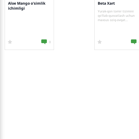
Aloe Mango o'simlik
Beta Xart
ichimligi
Yurak-qon tomir tizimini
qo'llab-quvvatlash uchun
maxsus oziq-ovqat
mahsuloti
0