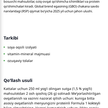
bosuvchi mahsulotlar, oziq-ovqat qo‘shimcha ichimliklari va protein
qo‘shimchalari kiradi. Global brend egasining (GBO) chakana savdo
narxlaridagi (RSP) qiymat bo‘yicha 2025 yil uchun jahon ulushi.
Tarkibi
soya oqsili izolyati
vitamin-mineral majmuasi
ozuqaviy tolalar
Qo‘llash usuli
Kattalar uchun 250 ml yog‘i olingan sutga (1,5 % yog‘li)
mahsulotdan 2 osh qoshiq (26 g) solinadi Me’yorlashtirilgan
ovqatlanish va vaznni nazorat qilish uchun: kuniga bitta
asosiy ovqatlanish menyungizni proteinli Formula 1 kokteyli
bilan almashtiring. Vaznni kamaytirish uchun: ikkita asosiy