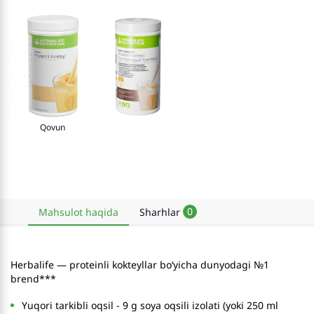
Qovun
0
Mahsulot haqida
Sharhlar
Herbalife — proteinli kokteyllar bo‘yicha dunyodagi №1
brend***
Yuqori tarkibli oqsil - 9 g soya oqsili izolati (yoki 250 ml