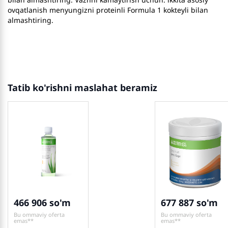
ovqatlanish menyungizni proteinli Formula 1 kokteyli bilan
almashtiring.
Tatib ko'rishni maslahat beramiz
466 906
677 887
Bu ommaviy oferta
Bu ommaviy oferta
emas**
emas**