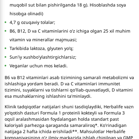
muqobil sut bilan pishirilganda 18 g). Hisoblashda soya
hisobga olinadi)
4,7 g ozuqaviy tolalar;
B6, B12, D va C vitaminlarini o'z ichiga olgan 25 xil muhim
vitamin va minerallar majmuasi;
Tarkibida laktoza, glyuten yo'q;
Sun'iy xushbo'ylashtirgichlarsiz;
Veganlar uchun mos keladi.
B6 va B12 vitaminlari asab tizimining samarali metabolizmi va
ishlashiga yordam beradi. D va C vitaminlari immunitet
tizimini, suyaklarni va tishlarni qo'llab-quvvatlaydi, D vitamini
esa mushaklarning ishlashini ta'minlaydi.
Klinik tadqiqotlar natijalari shuni tasdiqlaydiki, Herbalife vazn
yo'qotish dasturi Formula 1 proteinli kokteyli va Formula 3
oqsil aralashmasidan foydalangan holda standart past
kaloriyali parhezga qaraganda samaraliroq*. Ko'rinadigan
natijaga 2 hafta ichida erishiladi**. Mahsulotlar Herbalife
kompaniyasining o'z ilmiy markazida ishlab chiqilgan va GMP