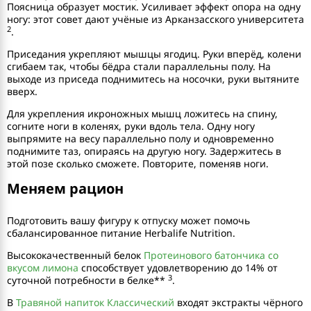
Поясница образует мостик. Усиливает эффект опора на одну
ногу: этот совет дают учёные из Арканзасского университета
2
.
Приседания укрепляют мышцы ягодиц. Руки вперёд, колени
сгибаем так, чтобы бёдра стали параллельны полу. На
выходе из приседа поднимитесь на носочки, руки вытяните
вверх.
Для укрепления икроножных мышц ложитесь на спину,
согните ноги в коленях, руки вдоль тела. Одну ногу
выпрямите на весу параллельно полу и одновременно
поднимите таз, опираясь на другую ногу. Задержитесь в
этой позе сколько сможете. Повторите, поменяв ноги.
Меняем рацион
Подготовить вашу фигуру к отпуску может помочь
сбалансированное питание Herbalife Nutrition.
Высококачественный белок
Протеинового батончика со
вкусом лимона
способствует удовлетворению до 14% от
3
суточной потребности в белке**
.
В
Травяной напиток Классический
входят экстракты чёрного