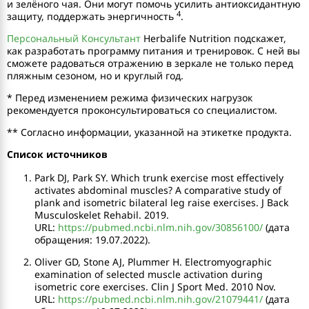
и зелёного чая. Они могут помочь усилить антиоксидантную
4
защиту, поддержать энергичность
.
Персональный Консультант
Herbalife Nutrition подскажет,
как разработать программу питания и тренировок. С ней вы
сможете радоваться отражению в зеркале не только перед
пляжным сезоном, но и круглый год.
* Перед изменением режима физических нагрузок
рекомендуется проконсультироваться со специалистом.
** Согласно информации, указанной на этикетке продукта.
Список источников
Park DJ, Park SY. Which trunk exercise most effectively
activates abdominal muscles? A comparative study of
plank and isometric bilateral leg raise exercises. J Back
Musculoskelet Rehabil. 2019.
URL:
https://pubmed.ncbi.nlm.nih.gov/30856100/
(дата
обращения: 19.07.2022).
Oliver GD, Stone AJ, Plummer H. Electromyographic
examination of selected muscle activation during
isometric core exercises. Clin J Sport Med. 2010 Nov.
URL:
https://pubmed.ncbi.nlm.nih.gov/21079441/
(дата