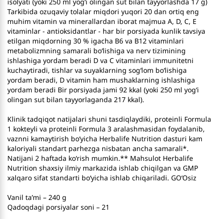
isolyati (yoki 250 ml yog‘i olingan sut bilan tayyorlashda 17 g)
Tarkibida ozuqaviy tolalar miqdori yuqori 20 dan ortiq eng
muhim vitamin va minerallardan iborat majmua A, D, C, E
vitaminlar - antioksidantlar - har bir porsiyada kunlik tavsiya
etilgan miqdorning 30 % igacha B6 va B12 vitaminlari
metabolizmning samarali bo‘lishiga va nerv tizimining
ishlashiga yordam beradi D va C vitaminlari immunitetni
kuchaytiradi, tishlar va suyaklarning sog‘lom bo‘lishiga
yordam beradi, D vitamin ham mushaklarning ishlashiga
yordam beradi Bir porsiyada jami 92 kkal (yoki 250 ml yog‘i
olingan sut bilan tayyorlaganda 217 kkal).
Klinik tadqiqot natijalari shuni tasdiqlaydiki, proteinli Formula
1 kokteyli va proteinli Formula 3 aralashmasidan foydalanib,
vaznni kamaytirish bo‘yicha Herbalife Nutrition dasturi kam
kaloriyali standart parhezga nisbatan ancha samarali*.
Natijani 2 haftada ko‘rish mumkin.** Mahsulot Herbalife
Nutrition shaxsiy ilmiy markazida ishlab chiqilgan va GMP
xalqaro sifat standarti bo‘yicha ishlab chiqariladi. GO‘Osiz
Vanil ta’mi – 240 g
Qadoqdagi porsiyalar soni – 21