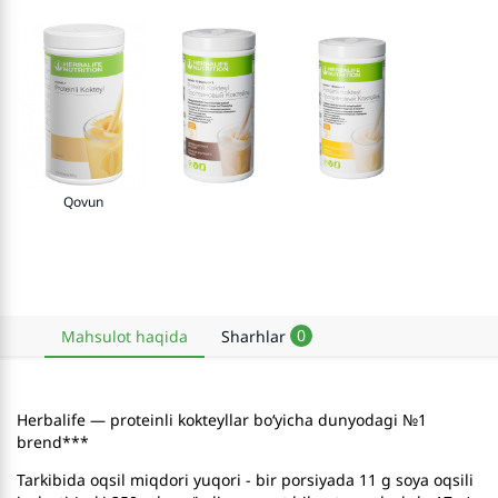
Qovun
0
Mahsulot haqida
Sharhlar
Herbalife — proteinli kokteyllar bo‘yicha dunyodagi №1
brend***
Tarkibida oqsil miqdori yuqori - bir porsiyada 11 g soya oqsili