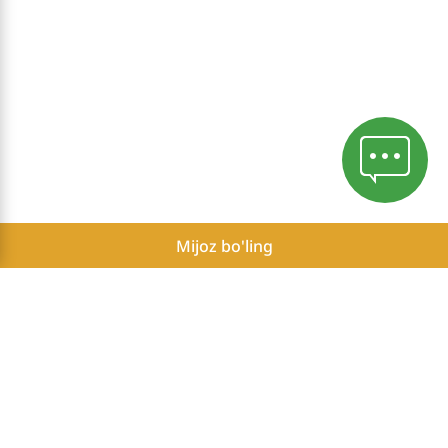
Mijoz bo'ling
Mahfiylik siyosati
Herbalife Mustaqil Hamkorlarining mumkin bo'lgan daromadlari
to'g'risida hisobot