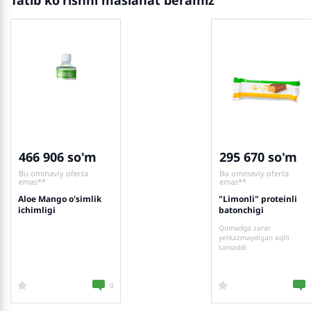
Tatib ko'rishni maslahat beramiz
466 906
295 670
Bu ommaviy oferta
Bu ommaviy oferta
emas**
emas**
Aloe Mango o'simlik
"Limonli" proteinli
ichimligi
batonchigi
Qomadga zarar
yetkazmaydigan aqlli
tamaddi
0