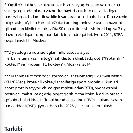
*“Oqsil o‘rnini bosuvchi ozuqalar bilan va yog‘ bosgan va ortiqcha
vaznga ega odamlarda vaznni kamaytirish uchun qo‘llaniladigan
parhezlarga chidamlilik va klinik samaradorlikni baholash. Tana vaznini
to‘g‘rilash bo‘yicha Herbalife® dasturining tanlovsiz usulda nazorat
qilinadigan klinik tekshiruvi”da 90 dan ortiq kishi ishtirokidagi va 3 oy
davom etadigan uzoq muddatli klinik tadqiqotlari. Iyun, 2011, RTFA
ovqatlanish ITI, Moskva
**Diyetolog va nutrisiologlar milliy assosiatsiyasi
Herbalife tana vaznini to‘g‘rilash dasturi klinik tadqiqoti (“Proteinli F1
kokteyli” va “Proteinli F3 kokteyli”), Moskva, 2014
***Manba: Euromonitor, “Iste’molchilar salomatligi” 2026-yil nashri
(CH2026ed). Proteinli kokteyllar toifasiga sport protein kukunlari,
sport protein tayyor ichiladigan mahsulotlar (RTD), ovqat o‘rnini
bosuvchi mahsulotlar, oziq-ovqat qo‘shimcha ichimliklari va protein
qo‘shimchalari kiradi. Global brend egasining (GBO) chakana savdo
narxlaridagi (RSP) qiymat bo‘yicha 2025 yil uchun jahon ulushi.
Tarkibi