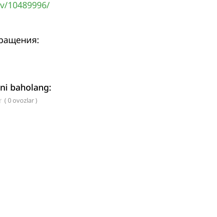
ov/10489996/
бращения:
ni baholang:
( 0 ovozlar )