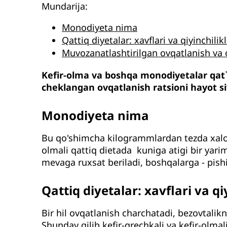
Mundarija:
Monodiyeta nima
Qattiq diyetalar: xavflari va qiyinchilikl
Muvozanatlashtirilgan ovqatlanish va 
Kefir-olma va boshqa monodiyetalar qat`iy
cheklangan ovqatlanish ratsioni hayot si
Monodiyeta nima
Bu qo'shimcha kilogrammlardan tezda xalos
olmali qattiq dietada kuniga atigi bir yar
mevaga ruxsat beriladi, boshqalarga - pish
Qattiq diyetalar: xavflari va qi
Bir hil ovqatlanish charchatadi, bezovtalik
Shunday qilib kefir-grechkali va kefir-olm