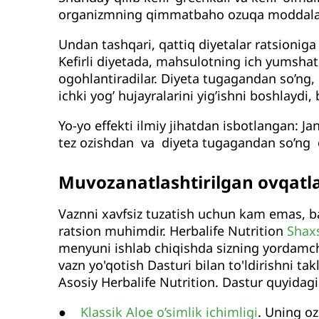
organizmning qimmatbaho ozuqa moddalari
Undan tashqari, qattiq diyetalar ratsioniga
Kefirli diyetada, mahsulotning ich yumshatu
ogohlantiradilar. Diyeta tugagandan so’ng
ichki yog’ hujayralarini yig’ishni boshlaydi,
Yo-yo effekti ilmiy jihatdan isbotlangan: J
tez ozishdan va diyeta tugagandan so’ng 
Muvozanatlashtirilgan ovqatla
Vaznni xavfsiz tuzatish uchun kam emas, b
ratsion muhimdir. Herbalife Nutrition
Shaxs
menyuni ishlab chiqishda sizning yordamchi
vazn yo'qotish Dasturi bilan to'ldirishni ta
Asosiy Herbalife Nutrition. Dastur quyidagil
●
Klassik Aloe o’simlik ichimligi
. Uning o