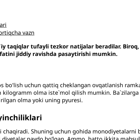
ari
ortiqcha vazn
 taqiqlar tufayli tezkor natijalar beradilar. Biroq
fatini jiddiy ravishda pasaytirishi mumkin.
 bo'lish uchun qattiq cheklangan ovqatlanish ramka
im kilogramm olma iste`mol qilish mumkin. Ba`zilarg
irilgan olma yoki uning pyuresi.
yinchiliklari
ni chaqiradi. Shuning uchun gohida monodiyetalarni bi
ali diyetalar paydo bo’lgan. Ammo, hatto ikkita mahsu