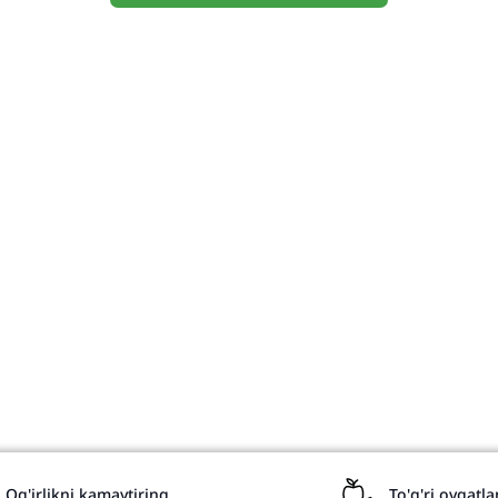
Русский
Uzbekistan
Uzbek
Uzbekistan
Og'irlikni kamaytiring
To'g'ri ovqatl