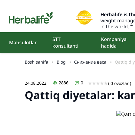
Herbalife is th
weight manage
in the world. *
STT
Kompaniya
Mahsulotlar
konsultanti
haqida
Bosh sahifa
Blog
Снижение веса
Qattiq diy
2886
0
24.08.2022
( 0 ovozlar )
Qattiq diyetalar: ka