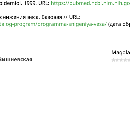
pidemiol. 1999. URL:
https://pubmed.ncbi.nlm.nih.g
снижения веса. Базовая // URL:
catalog-program/programma-snigeniya-vesa/
(дата о
Maqola
 Вишневская