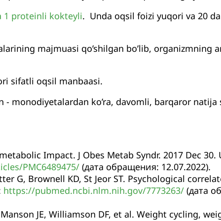
1 proteinli kokteyli
. Unda oqsil foizi yuqori va 20 d
larining majmuasi qo’shilgan bo’lib, organizmning a
i sifatli oqsil manbaasi.
n - monodiyetalardan ko’ra, davomli, barqaror natija 
ometabolic Impact. J Obes Metab Syndr. 2017 Dec 30. 
ticles/PMC6489475/
(дата обращения: 12.07.2022).
ter G, Brownell KD, St Jeor ST. Psychological correla
:
https://pubmed.ncbi.nlm.nih.gov/7773263/
(дата о
, Manson JE, Williamson DF, et al. Weight cycling, wei