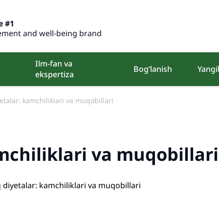
e #1
ment and well-being brand
Ilm-fan va
Bog‘lanish
Yangil
ekspertiza
etalar: kamchiliklari va muqobillari
mchiliklari va muqobillari