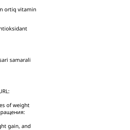
an ortiq vitamin
ntioksidant
sari samarali
URL:
tes of weight
бращения:
ght gain, and