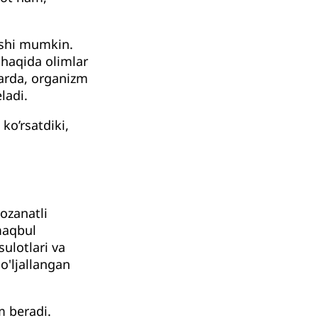
tishi mumkin.
 haqida olimlar
larda, organizm
eladi.
ko’rsatdiki,
ozanatli
maqbul
ulotlari va
o'ljallangan
m beradi.