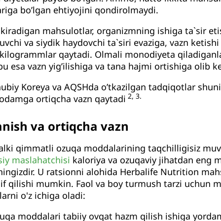
ga bo’lgan ehtiyojini qondirolmaydi.
 kiradigan mahsulotlar, organizmning ishiga ta`sir e
vchi va siydik haydovchi ta`siri evaziga, vazn ketishi
, kilogrammlar qaytadi. Olmali monodiyeta qiladigan
 bu esa vazn yig’ilishiga va tana hajmi ortishiga olib k
anubiy Koreya va AQSHda o’tkazilgan tadqiqotlar shuni 
2, 3.
odamga ortiqcha vazn qaytadi
nish va ortiqcha vazn
alki qimmatli ozuqa moddalarining taqchilligisiz muv
iy maslahatchisi
kaloriya va ozuqaviy jihatdan eng 
ngizdir. U ratsionni alohida Herbalife Nutrition mahs
klif qilishi mumkin. Faol va boy turmush tarzi uchun m
arni o'z ichiga oladi:
zuqa moddalari tabiiy ovqat hazm qilish ishiga yorda