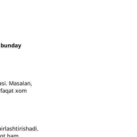
, bunday
si. Masalan,
a faqat xom
rlashtirishadi.
lot ham,