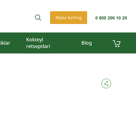
Mijoz bo'ling
0 800 200 10 20
Kokteyl
iklar
Blog
retseptlari