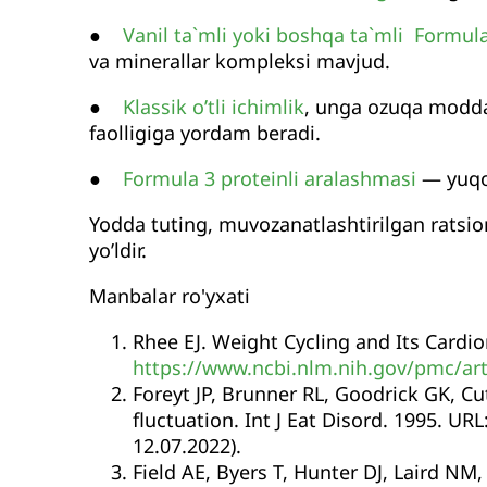
●
Vanil ta`mli yoki boshqa ta`mli Formula 
va minerallar kompleksi mavjud.
●
Klassik o’tli ichimlik
, unga ozuqa modda
faolligiga yordam beradi.
●
Formula 3 proteinli aralashmasi
— yuqor
Yodda tuting, muvozanatlashtirilgan ratsio
yo’ldir.
Manbalar ro'yxati
Rhee EJ. Weight Cycling and Its Cardi
https://www.ncbi.nlm.nih.gov/pmc/ar
Foreyt JP, Brunner RL, Goodrick GK, Cut
fluctuation. Int J Eat Disord. 1995. URL
12.07.2022).
Field AE, Byers T, Hunter DJ, Laird NM