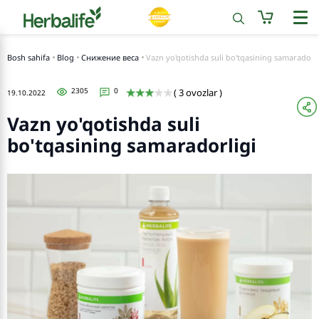
Bosh sahifa
Blog
Снижение веса
Vazn yo'qotishda suli bo'tqasining samaradorli
2305
0
( 3 ovozlar )
19.10.2022
Vazn yo'qotishda suli
bo'tqasining samaradorligi