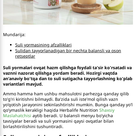
Mundarija:
Suli yormasining afzalliklari
Sulidan tayyorlanadigan bir nechta balansli va oson
retseptlar
Suli yormalari ovqat hazm qilishga foydali ta'sir ko'rsatadi va
vaznni nazorat qilishga yordam beradi. Hozirgi vaqtda
an'anaviy bo'tqa dan to suli sutigacha tayyorlashning ko'plab
variantlari mavjud.
Ammo hamma ham ushbu mahsulotni parhezga qanday qilib
to'g'ri kiritishni bilmaydi. Ba'zida suli iste'mol qilish vazn
yo'qotish jarayonini sekinlashtirishi mumkin. Bunga qanday yo'l
qo'ymaslik kerakligi haqida Herbalife Nutrition
Shaxsiy
Maslahatchisi
aytib beradi. U balansli menyu bo'yicha
tavsiyalar beradi va suli yormasini qaysi ovqatlar bilan
birlashtirilishini tushuntiradi.