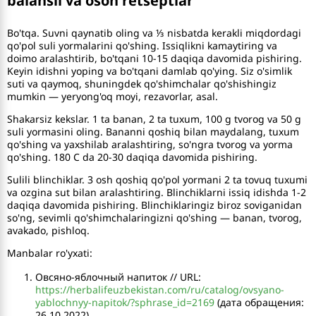
balansli va oson retseptlar
Bo'tqa. Suvni qaynatib oling va ⅓ nisbatda kerakli miqdordagi
qo'pol suli yormalarini qo'shing. Issiqlikni kamaytiring va
doimo aralashtirib, bo'tqani 10-15 daqiqa davomida pishiring.
Keyin idishni yoping va bo'tqani damlab qo'ying. Siz o'simlik
suti va qaymoq, shuningdek qo'shimchalar qo'shishingiz
mumkin — yeryong'oq moyi, rezavorlar, asal.
Shakarsiz kekslar. 1 ta banan, 2 ta tuxum, 100 g tvorog va 50 g
suli yormasini oling. Bananni qoshiq bilan maydalang, tuxum
qo'shing va yaxshilab aralashtiring, so'ngra tvorog va yorma
qo'shing. 180 C da 20-30 daqiqa davomida pishiring.
Sulili blinchiklar. 3 osh qoshiq qo'pol yormani 2 ta tovuq tuxumi
va ozgina sut bilan aralashtiring. Blinchiklarni issiq idishda 1-2
daqiqa davomida pishiring. Blinchiklaringiz biroz soviganidan
so'ng, sevimli qo'shimchalaringizni qo'shing — banan, tvorog,
avakado, pishloq.
Manbalar ro'yxati:
Овсяно-яблочный напиток // URL:
https://herbalifeuzbekistan.com/ru/catalog/ovsyano-
yablochnyy-napitok/?sphrase_id=2169
(дата обращения:
26.10.2022).