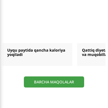
Uyqu paytida qancha kaloriya
Qattiq diyeta
yoqiladi
va muqobilla
BARCHA MAQOLALAR