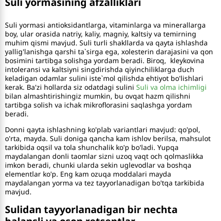
Suli yormasining afzalliklari
Suli yormasi antioksidantlarga, vitaminlarga va minerallarga
boy, ular orasida natriy, kaliy, magniy, kaltsiy va temirning
muhim qismi mavjud. Suli turli shakllarda va qayta ishlashda
yallig'lanishga qarshi ta`sirga ega, xolesterin darajasini va qon
bosimini tartibga solishga yordam beradi. Biroq, kleykovina
intoleransi va kaltsiyni singdirishda qiyinchiliklarga duch
keladigan odamlar sulini iste`mol qilishda ehtiyot bo'lishlari
kerak. Ba'zi hollarda siz odatdagi sulini
Suli va olma ichimligi
bilan almashtirishingiz mumkin, bu ovqat hazm qilishni
tartibga solish va ichak mikroflorasini saqlashga yordam
beradi.
Donni qayta ishlashning ko'plab variantlari mavjud: qo'pol,
o'rta, mayda. Suli doniga qancha kam ishlov berilsa, mahsulot
tarkibida oqsil va tola shunchalik ko'p bo'ladi. Yupqa
maydalangan donli taomlar sizni uzoq vaqt och qolmaslikka
imkon beradi, chunki ularda sekin uglevodlar va boshqa
elementlar ko'p. Eng kam ozuqa moddalari mayda
maydalangan yorma va tez tayyorlanadigan bo'tqa tarkibida
mavjud.
Sulidan tayyorlanadigan bir nechta