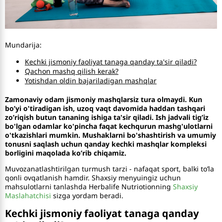
Mundarija:
Kechki jismoniy faoliyat tanaga qanday ta'sir qiladi?
Qachon mashq qilish kerak?
Yotishdan oldin bajariladigan mashqlar
Zamonaviy odam jismoniy mashqlarsiz tura olmaydi. Kun
bo’yi o'tiradigan ish, uzoq vaqt davomida haddan tashqari
zo’riqish butun tananing ishiga ta'sir qiladi. Ish jadvali tig’iz
bo'lgan odamlar ko'pincha faqat kechqurun mashg'ulotlarni
o'tkazishlari mumkin. Mushaklarni bo'shashtirish va umumiy
tonusni saqlash uchun qanday kechki mashqlar kompleksi
borligini maqolada ko’rib chiqamiz.
Muvozanatlashtirilgan turmush tarzi - nafaqat sport, balki to’la
qonli ovqatlanish hamdir. Shaxsiy menyuingiz uchun
mahsulotlarni tanlashda Herbalife Nutriotionning
Shaxsiy
Maslahatchisi
sizga yordam beradi.
Kechki jismoniy faoliyat tanaga qanday