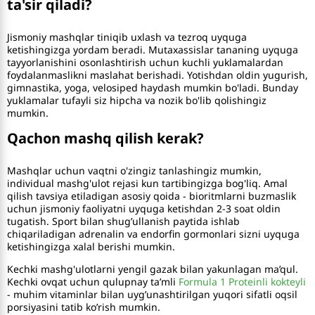
ta'sir qiladi?
Jismoniy mashqlar tiniqib uxlash va tezroq uyquga
ketishingizga yordam beradi. Mutaxassislar tananing uyquga
tayyorlanishini osonlashtirish uchun kuchli yuklamalardan
foydalanmaslikni maslahat berishadi. Yotishdan oldin yugurish,
gimnastika, yoga, velosiped haydash mumkin bo'ladi. Bunday
yuklamalar tufayli siz hipcha va nozik bo'lib qolishingiz
mumkin.
Qachon mashq qilish kerak?
Mashqlar uchun vaqtni o'zingiz tanlashingiz mumkin,
individual mashg'ulot rejasi kun tartibingizga bog'liq. Amal
qilish tavsiya etiladigan asosiy qoida - bioritmlarni buzmaslik
uchun jismoniy faoliyatni uyquga ketishdan 2-3 soat oldin
tugatish. Sport bilan shug’ullanish paytida ishlab
chiqariladigan adrenalin va endorfin gormonlari sizni uyquga
ketishingizga xalal berishi mumkin.
Kechki mashg'ulotlarni yengil gazak bilan yakunlagan ma’qul.
Kechki ovqat uchun qulupnay ta’mli
Formula 1 Proteinli kokteyli
- muhim vitaminlar bilan uyg’unashtirilgan yuqori sifatli oqsil
porsiyasini tatib ko’rish mumkin.