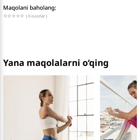
Maqolani baholang:
( 0 ovozlar )
Yana maqolalarni o‘qing