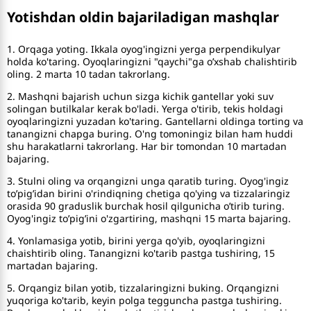
Yotishdan oldin bajariladigan mashqlar
1. Orqaga yoting. Ikkala oyog'ingizni yerga perpendikulyar
holda ko'taring. Oyoqlaringizni "qaychi"ga o’xshab chalishtirib
oling. 2 marta 10 tadan takrorlang.
2. Mashqni bajarish uchun sizga kichik gantellar yoki suv
solingan butilkalar kerak bo'ladi. Yerga o'tirib, tekis holdagi
oyoqlaringizni yuzadan ko'taring. Gantellarni oldinga torting va
tanangizni chapga buring. O'ng tomoningiz bilan ham huddi
shu harakatlarni takrorlang. Har bir tomondan 10 martadan
bajaring.
3. Stulni oling va orqangizni unga qaratib turing. Oyog'ingiz
to’pig’idan birini o'rindiqning chetiga qo'ying va tizzalaringiz
orasida 90 graduslik burchak hosil qilgunicha o’tirib turing.
Oyog'ingiz to’pig’ini o'zgartiring, mashqni 15 marta bajaring.
4. Yonlamasiga yotib, birini yerga qo'yib, oyoqlaringizni
chaishtirib oling. Tanangizni ko'tarib pastga tushiring, 15
martadan bajaring.
5. Orqangiz bilan yotib, tizzalaringizni buking. Orqangizni
yuqoriga ko'tarib, keyin polga tegguncha pastga tushiring.