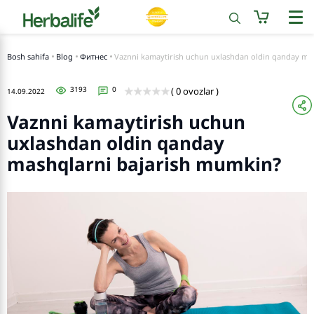
Bosh sahifa
Blog
Фитнес
Vaznni kamaytirish uchun uxlashdan oldin qanday ma
3193
0
( 0 ovozlar )
14.09.2022
Vaznni kamaytirish uchun
uxlashdan oldin qanday
mashqlarni bajarish mumkin?