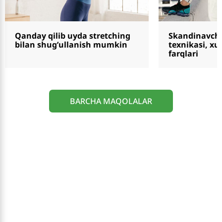
Qanday qilib uyda stretching
Skandinavcha
bilan shug’ullanish mumkin
texnikasi, xu
farqlari
BARCHA MAQOLALAR