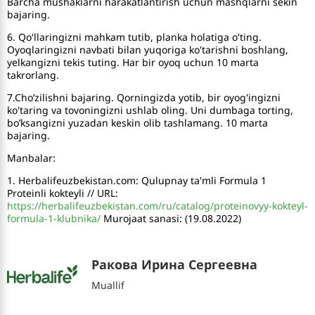
Barcha mushaklarni harakatlantirish uchun mashqlarni sekin
bajaring.
6. Qo'llaringizni mahkam tutib, planka holatiga o'ting.
Oyoqlaringizni navbati bilan yuqoriga ko'tarishni boshlang,
yelkangizni tekis tuting. Har bir oyoq uchun 10 marta
takrorlang.
7.Cho’zilishni bajaring. Qorningizda yotib, bir oyog'ingizni
ko'taring va tovoningizni ushlab oling. Uni dumbaga torting,
bo’ksangizni yuzadan keskin olib tashlamang. 10 marta
bajaring.
Manbalar:
1. Herbalifeuzbekistan.com: Qulupnay ta'mli Formula 1
Proteinli kokteyli // URL:
https://herbalifeuzbekistan.com/ru/catalog/proteinovyy-kokteyl-
formula-1-klubnika/
Murojaat sanasi: (19.08.2022)
Ракова Ирина Сергеевна
Muallif